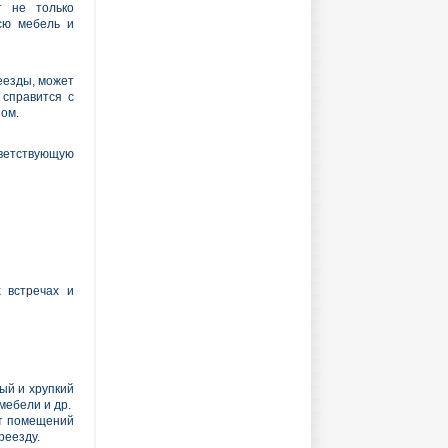
т не только
сю мебель и
еезды, может
 справится с
ом.
ветствующую
 встречах и
ый и хрупкий
мебели и др.
от помещений
реезду.