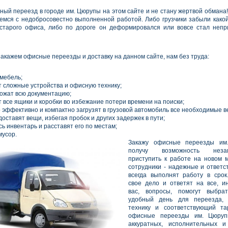
ный переезд в городе им. Цюрупы на этом сайте и не стану жертвой обмана!
емся с недобросовестно выполненной работой. Либо грузчики забыли какой
старого офиса, либо по дороге он деформировался или вовсе стал непр
закажем офисные переезды и доставку на данном сайте, нам без труда:
 мебель;
 сложные устройства и офисную технику;
ложат всю документацию;
 все ящики и коробки во избежание потери времени на поиски;
 эффективно и компактно загрузят в грузовой автомобиль все необходимые в
оставят вещи, избегая пробок и других задержек в пути;
сь инвентарь и расставят его по местам;
мусор.
Закажу офисные переезды им
получу возможность незам
приступить к работе на новом 
сотрудники - надежные и ответс
всегда выполнят работу в срок
свое дело и ответят на все, и
вас, вопросы, помогут выбра
удобный день для переезда,
технику и соответствующий та
офисные переезды им. Цюруп
аккуратных, исполнительных и