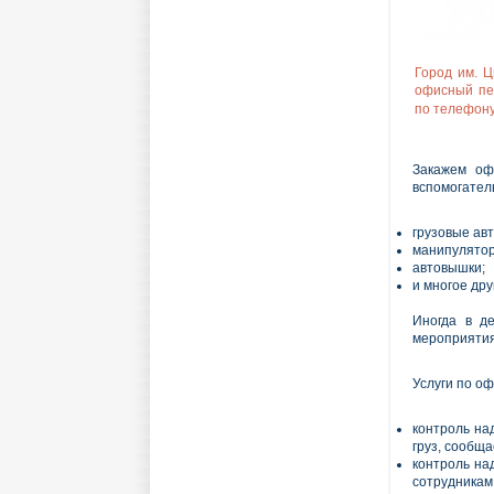
Город им. Ц
офисный пе
по телефон
Закажем оф
вспомогател
грузовые ав
манипулято
автовышки;
и многое дру
Иногда в д
мероприятия
Услуги по о
контроль на
груз, сообща
контроль на
сотрудникам