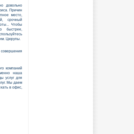
но довольно
фиса. Причин
пное место,
ей, срочный
оты... Чтобы
о быстрее,
ользуйтесь
им. Цюрупы.
совершения
го компаний
именно наша
ды услуг для
луг. Мы даем
хать в офис,