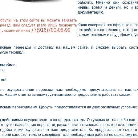
рабочих. Именно они сохраня
нервы, время и деньги, но и в
документацию.
юрупы, на этом сайте вы можете заказать
Когда совершаются офисные пер
реезд, вам следует всего лишь позвонить
+7(916)700-08-99
потребоваться техника, которая
у указанный ниже
самым тяжелым и неудобным груз
исные переезды и доставку на нашем сайте, и сможем выбрать соот
ьную технику:
томобили;
ры;
гое!
ень осуществления переезда нам необходимо присутствовать на важных
х. Нашим ответственным грузчикам можно предоставить работать самим.
фисным переездам им. Цюрупы предоставляются на двух различных условиях:
д действиями осуществляет ваш представитель. Он указывает на особо важн
ет пункт назначения перевозки, рассказывает о мелких нюансах расстановки 
д действиями осуществляет наш представитель. Вы предоставляете ключ 
, и они самостоятельно совершают все необходимые работы по офисному пе