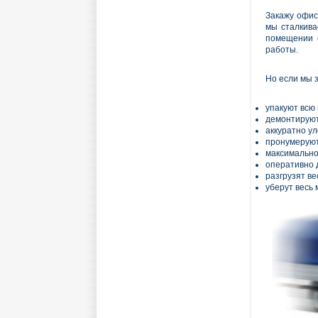
Закажу офис
мы сталкива
помещении 
работы.
Но если мы 
упакуют всю
демонтируют
аккуратно у
пронумеруют
максимально
оперативно д
разгрузят ве
уберут весь 