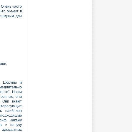
 Очень часто
-то объект в
игодным для
ещи;
. Цюрупы и
едлительно
месте". Наши
твенные, они
. Они знают
нтересующие
ть наиболее
 подходящую
риф. Закажу
ы и получу
 адекватных