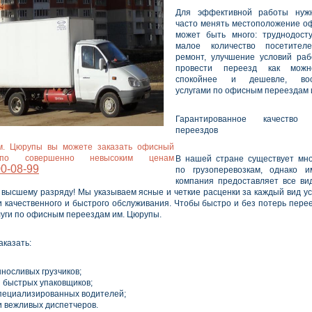
Для эффективной работы нуж
часто менять местоположение о
может быть много: труднодосту
малое количество посетител
ремонт, улучшение условий раб
провести переезд как можн
спокойнее и дешевле, восп
услугами по офисным переездам 
Гарантированное качество 
переездов
м. Цюрупы вы можете заказать офисный
по совершенно невысоким ценам
В нашей стране существует мно
0-08-99
по грузоперевозкам, однако 
компания предоставляет все ви
 высшему разряду! Мы указываем ясные и четкие расценки за каждый вид ус
и качественного и быстрого обслуживания. Чтобы быстро и без потерь перее
луги по офисным переездам им. Цюрупы.
аказать:
носливых грузчиков;
и быстрых упаковщиков;
пециализированных водителей;
и вежливых диспетчеров.