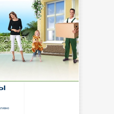
пы
ативно